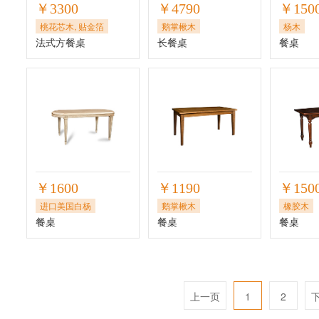
￥3300
￥4790
￥150
桃花芯木, 贴金箔
鹅掌楸木
杨木
法式方餐桌
长餐桌
餐桌
￥1600
￥1190
￥150
进口美国白杨
鹅掌楸木
橡胶木
餐桌
餐桌
餐桌
上一页
1
2