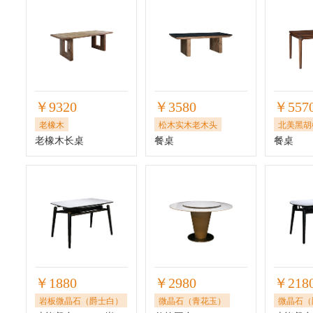
￥9320
￥3580
￥557
老橡木
松木实木老木头
北美黑胡
老橡木长桌
餐桌
餐桌
￥1880
￥2980
￥218
岩板微晶石（爵士白）
微晶石（青花玉）
微晶石（