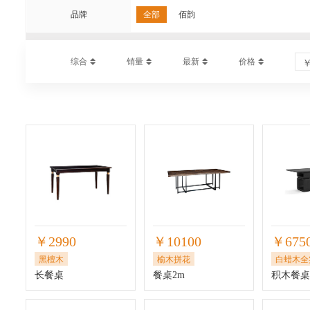
品牌
全部
佰韵
综合
销量
最新
价格
￥2990
￥10100
￥675
黑檀木
榆木拼花
白蜡木全
长餐桌
餐桌2m